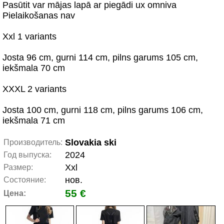
Pasūtit var mājas lapā ar piegādi ux omniva
Pielaikošanas nav
Xxl 1 variants
Josta 96 cm, gurni 114 cm, pilns garums 105 cm,
iekšmala 70 cm
XXXL 2 variants
Josta 100 cm, gurni 118 cm, pilns garums 106 cm,
iekšmala 71 cm
Slovakia ski
Производитель:
2024
Год выпуска:
Xxl
Размер:
нов.
Состояние:
55 €
Цена: