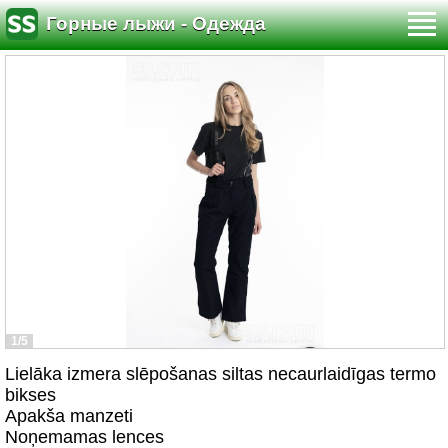
Горные лыжи - Одежда
1/5
Lielāka izmera slēpošanas siltas necaurlaidīgas termo
bikses
Apakša manzeti
Noņemamas lences