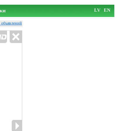
ки
LV
EN
у объявлений