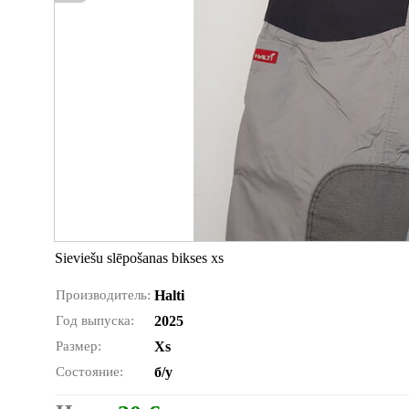
Sieviešu slēpošanas bikses xs
Производитель:
Halti
Год выпуска:
2025
Размер:
Xs
Состояние:
б/у