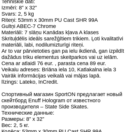
Tehniskie dati:
Izmēri: 8” x 32”
Svars: 2, 5 kg
Riteņi: 53mm x 30mm PU Cast SHR 99A
Gultņi ABEC-7 Chrome
Materiāli: 7 slāņu Kanādas kļava A klases
Skrituļdēlis ideāls sarežģītiem trikiem. Ļoti kvalitatīvi
materiāli, labi, nodilumizturīgi riteņi.
Ar to var pārvietoties gan pa ielu ikdienā, gan izpildīt
dažādus triku elementus skeitparkos vai uz ielām.
Cena ar atlaidi 76 eur. , parasta cena 89 eur.
Veikalu adreses: Briāna iela 10, Katlakalna iela 3
Vairāk informācijas veikalā vai mājas lapā.
līzings: Lateko, InCredit.
Спортивный магазин SportON предлагает новый
скейтборд Enuff Hologram от известного
производителя – State Side Skates.
Технические данные:
Размеры: 8” x 32”
Вес: 2, 5 кг.
Колёса: 53mm x 30mm PU Cast SHR 99A