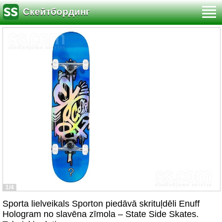
Скейтбординг
1/4
Sporta lielveikals Sporton piedāvā skrituļdēli Enuff
Hologram no slavēna zīmola – State Side Skates.