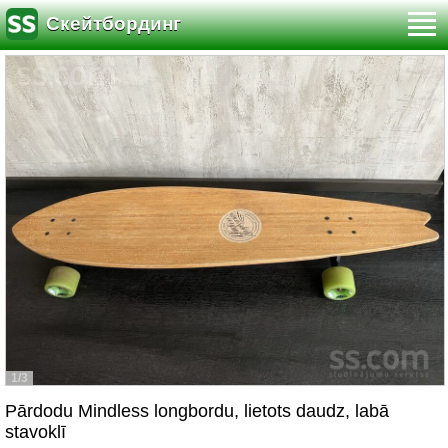
Скейтбординг
1/3
Pārdodu Mindless longbordu, lietots daudz, labā
stavoklī