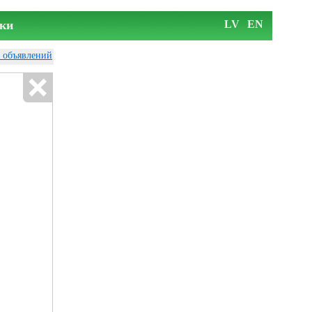
ки
LV
EN
у объявлений