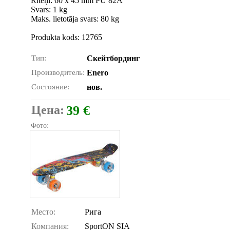
Riteņi: 60 x 45 mm PU 82A
Svars: 1 kg
Maks. lietotāja svars: 80 kg
Produkta kods: 12765
Тип:
Скейтбординг
Производитель:
Enero
Состояние:
нов.
Цена:
39 €
Фото:
Место:
Рига
Компания:
SportON SIA