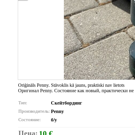
Oriģināls Penny. Stāvoklis kā jauns, praktiski nav lietots
Оригинал Penny. Состояние как новый, практически не
Тип:
Скейтбординг
Производитель:
Penny
Состояние:
б/у
Цена:
10 €