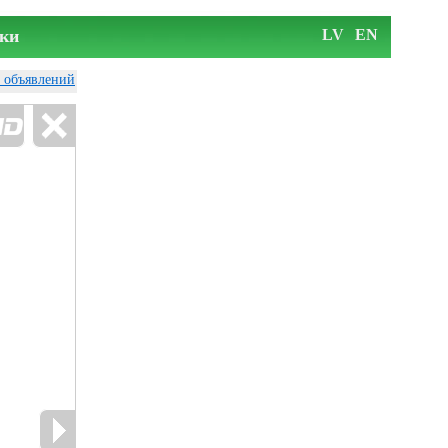
ки
LV
EN
у объявлений