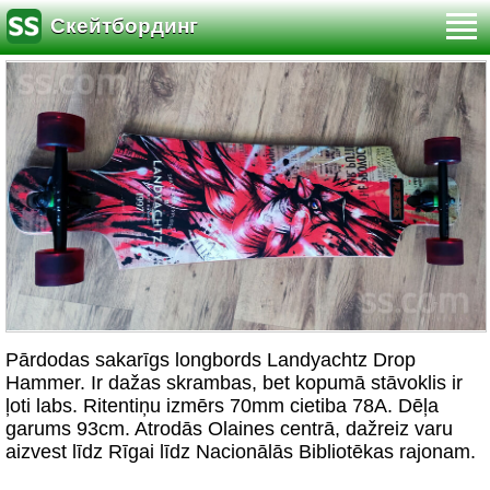
Скейтбординг
Pārdodas sakarīgs longbords Landyachtz Drop
Hammer. Ir dažas skrambas, bet kopumā stāvoklis ir
ļoti labs. Ritentiņu izmērs 70mm cietiba 78A. Dēļa
garums 93cm. Atrodās Olaines centrā, dažreiz varu
aizvest līdz Rīgai līdz Nacionālās Bibliotēkas rajonam.