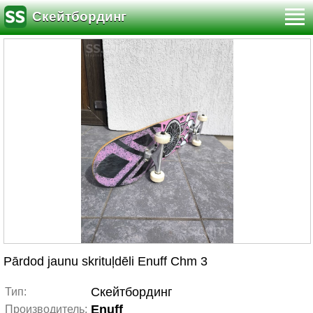
Скейтбординг
Pārdod jaunu skrituļdēli Enuff Chm 3
Скейтбординг
Тип:
Enuff
Производитель: