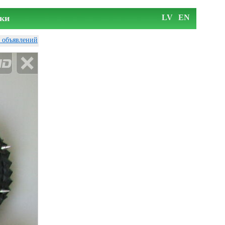
ки
LV
EN
у объявлений