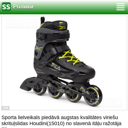
Ролики
1/4
Sporta lielveikals piedāvā augstas kvalitātes viriešu
skrituļslidas Houdini(15010) no slavenā itāļu ražotāja