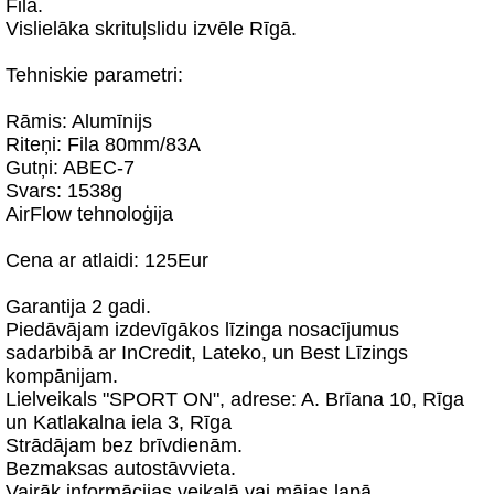
Fila.
Vislielāka skrituļslidu izvēle Rīgā.
Tehniskie parametri:
Rāmis: Alumīnijs
Riteņi: Fila 80mm/83A
Gutņi: ABEC-7
Svars: 1538g
AirFlow tehnoloģija
Cena ar atlaidi: 125Eur
Garantija 2 gadi.
Piedāvājam izdevīgākos līzinga nosacījumus
sadarbibā ar InCredit, Lateko, un Best Līzings
kompānijam.
Lielveikals "SPORT ON", adrese: A. Brīana 10, Rīga
un Katlakalna iela 3, Rīga
Strādājam bez brīvdienām.
Bezmaksas autostāvvieta.
Vairāk informācijas veikalā vai mājas lapā.