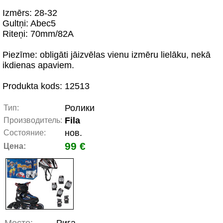
Izmērs: 28-32
Gultņi: Abec5
Riteņi: 70mm/82A
Piezīme: obligāti jāizvēlas vienu izmēru lielāku, nekā
ikdienas apaviem.
Produkta kods: 12513
Ролики
Тип:
Fila
Производитель:
нов.
Состояние:
99 €
Цена: