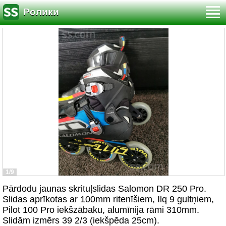
Ролики
1/9
Pārdodu jaunas skrituļslidas Salomon DR 250 Pro.
Slidas aprīkotas ar 100mm ritenīšiem, Ilq 9 gultņiem,
Pilot 100 Pro iekšzābaku, alumīnija rāmi 310mm.
Slidām izmērs 39 2/3 (iekšpēda 25cm).