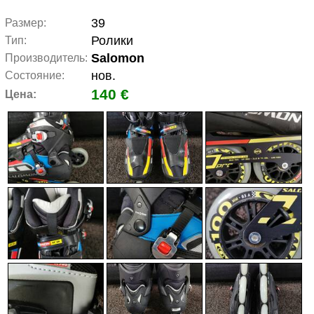
39
Размер:
Ролики
Тип:
Salomon
Производитель:
нов.
Состояние:
140 €
Цена: