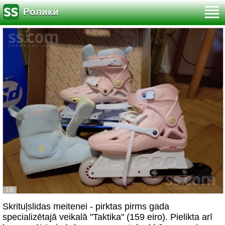
Ролики
1/6
Skrituļslidas meitenei - pirktas pirms gada
specializētajā veikalā "Taktika" (159 eiro). Pielikta arī