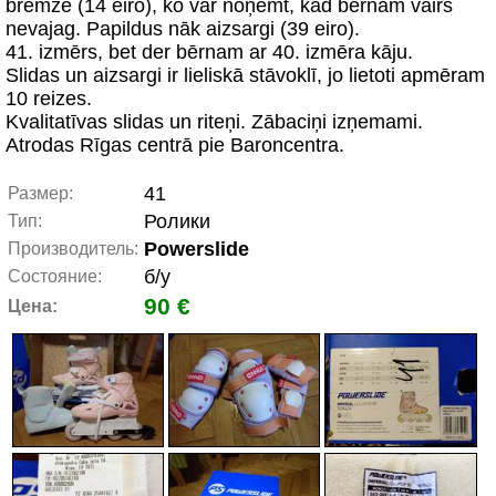
bremze (14 eiro), ko var noņemt, kad bērnam vairs
nevajag. Papildus nāk aizsargi (39 eiro).
41. izmērs, bet der bērnam ar 40. izmēra kāju.
Slidas un aizsargi ir lieliskā stāvoklī, jo lietoti apmēram
10 reizes.
Kvalitatīvas slidas un riteņi. Zābaciņi izņemami.
Atrodas Rīgas centrā pie Baroncentra.
41
Размер:
Ролики
Тип:
Powerslide
Производитель:
б/у
Состояние:
90 €
Цена: