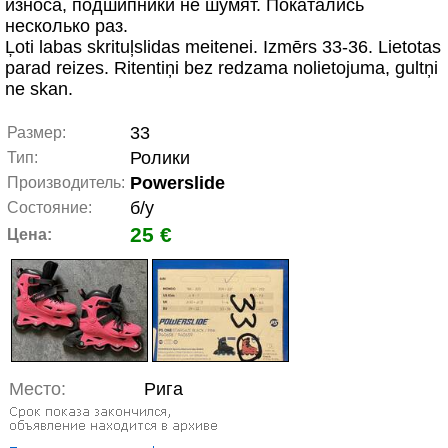
износа, подшипники не шумят. Покатались
несколько раз.
Ļoti labas skrituļslidas meitenei. Izmērs 33-36. Lietotas
parad reizes. Ritentiņi bez redzama nolietojuma, gultņi
ne skan.
33
Размер:
Ролики
Тип:
Powerslide
Производитель:
б/у
Состояние:
25 €
Цена:
Место:
Рига