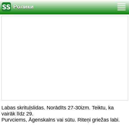
Ролики
Labas skrituļslidas. Norādīts 27-30izm. Teiktu, ka
vairāk līdz 29.
Purvciems, Āgenskalns vai sūtu. Riteņi griežas labi.