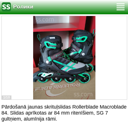
Ролики
1/10
Pārdošanā jaunas skrituļslidas Rollerblade Macroblade
84. Slidas aprīkotas ar 84 mm ritenīšiem, SG 7
gultņiem, alumīnija rāmi.