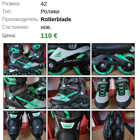
42
Размер:
Ролики
Тип:
Rollerblade
Производитель:
нов.
Состояние:
110 €
Цена: