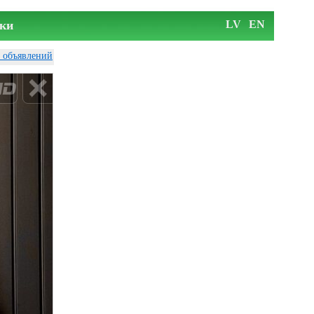
ки
LV
EN
у объявлений