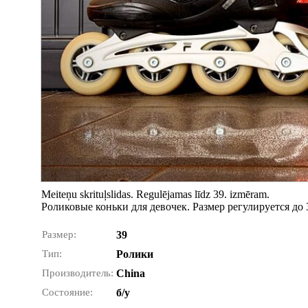
Meiteņu skrituļslidas. Regulējamas līdz 39. izmēram.
Роликовые коньки для девочек. Размер регулируется до 
Размер:
39
Тип:
Ролики
Производитель:
China
Состояние:
б/у