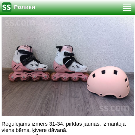
Ролики
Regulējams izmērs 31-34, pirktas jaunas, izmantoja
viens bērns, ķivere dāvanā.