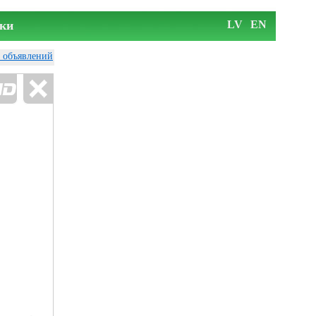
ки
LV
EN
у объявлений