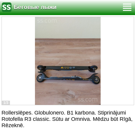
Беговые лыжи
1/3
Rollerslēpes. Globulonero. B1 karbona. Stiprinājumi
Rotofella R3 classic. Sūtu ar Omniva. Mēdzu būt Rīgā,
Rēzeknē.