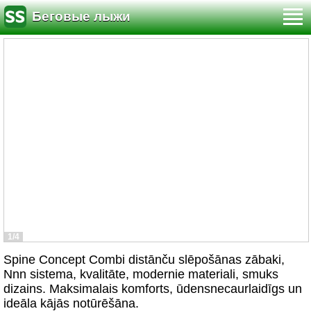
Беговые лыжи
1/4
Spine Concept Combi distānču slēpošānas zābaki,
Nnn sistema, kvalitāte, modernie materiali, smuks
dizains. Maksimalais komforts, ūdensnecaurlaidīgs un
ideāla kājās notūrēšāna.