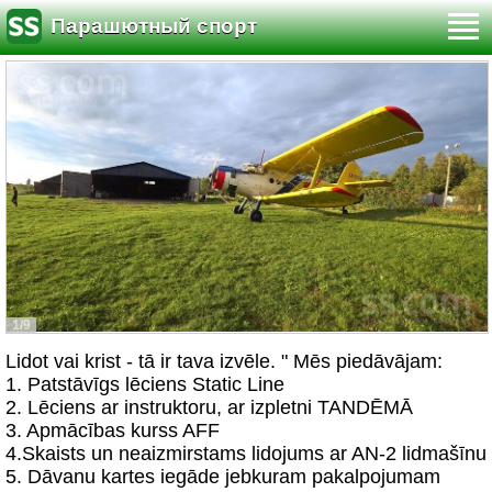
Парашютный спорт
1/9
Lidot vai krist - tā ir tava izvēle. " Mēs piedāvājam:
1. Patstāvīgs lēciens Static Line
2. Lēciens ar instruktoru, ar izpletni TANDĒMĀ
3. Apmācības kurss AFF
4.Skaists un neaizmirstams lidojums ar AN-2 lidmašīnu
5. Dāvanu kartes iegāde jebkuram pakalpojumam