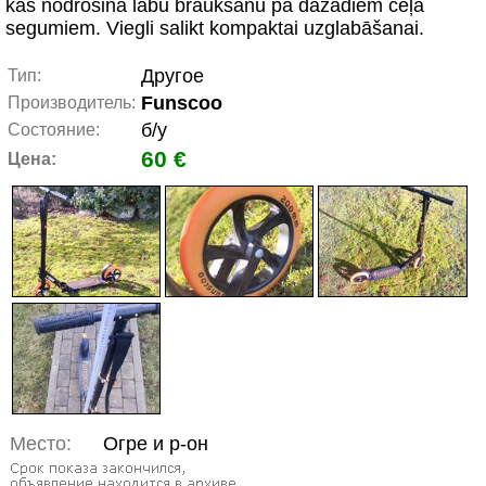
kas nodrošina labu braukšanu pa dažādiem ceļa
segumiem. Viegli salikt kompaktai uzglabāšanai.
Другое
Тип:
Funscoo
Производитель:
б/у
Состояние:
60 €
Цена:
Место:
Огре и р-он