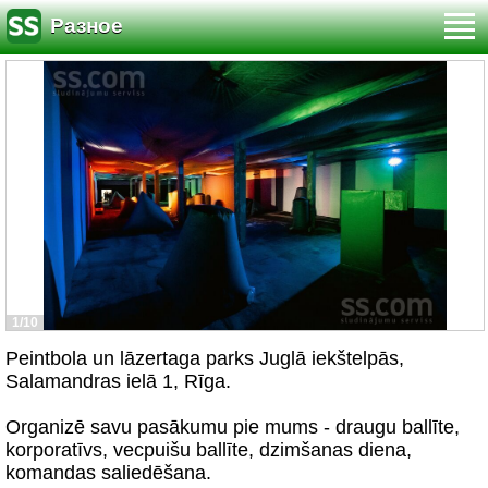
Разное
1/10
Peintbola un lāzertaga parks Juglā iekštelpās,
Salamandras ielā 1, Rīga.
Organizē savu pasākumu pie mums - draugu ballīte,
korporatīvs, vecpuišu ballīte, dzimšanas diena,
komandas saliedēšana.