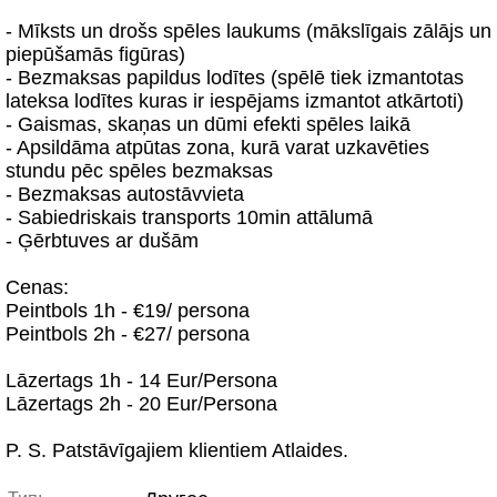
- Mīksts un drošs spēles laukums (mākslīgais zālājs un
piepūšamās figūras)
- Bezmaksas papildus lodītes (spēlē tiek izmantotas
lateksa lodītes kuras ir iespējams izmantot atkārtoti)
- Gaismas, skaņas un dūmi efekti spēles laikā
- Apsildāma atpūtas zona, kurā varat uzkavēties
stundu pēc spēles bezmaksas
- Bezmaksas autostāvvieta
- Sabiedriskais transports 10min attālumā
- Ģērbtuves ar dušām
Cenas:
Peintbols 1h - €19/ persona
Peintbols 2h - €27/ persona
Lāzertags 1h - 14 Eur/Persona
Lāzertags 2h - 20 Eur/Persona
P. S. Patstāvīgajiem klientiem Atlaides.