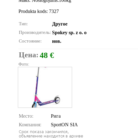
Maks. Noslogojums:100kg
Produkta kods: 7327
Тип:
Другое
Производитель:
Spokey sp. z o. o
Состояние:
нов.
Цена:
48 €
Фото:
Место:
Рига
Компания:
SportON SIA