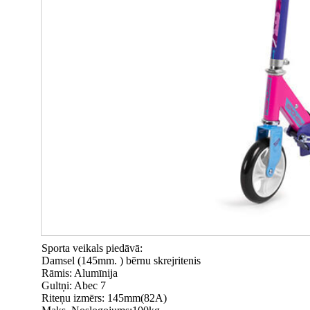
Sporta veikals piedāvā:
Damsel (145mm. ) bērnu skrejritenis
Rāmis: Alumīnija
Gultņi: Abec 7
Riteņu izmērs: 145mm(82A)