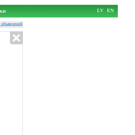
ки
LV
EN
у объявлений