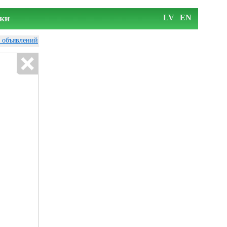
ки
LV
EN
у объявлений