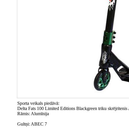
Sporta veikals piedāvā:
Delta Fats 100 Limited Editions Blackgreen triku skrējriteni
Rāmis: Alumīnija
Gultņi: ABEC 7