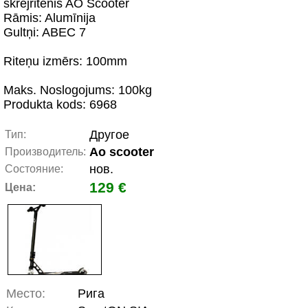
skrējritenis AO Scooter
Rāmis: Alumīnija
Gultņi: ABEC 7
Riteņu izmērs: 100mm
Maks. Noslogojums: 100kg
Produkta kods: 6968
Другое
Тип:
Ao scooter
Производитель:
нов.
Состояние:
129 €
Цена:
Место:
Рига