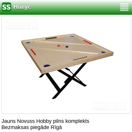
Новус
Jauns Novuss Hobby pilns komplekts
Bezmaksas piegāde Rīgā