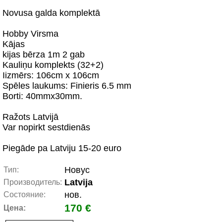
Novusa galda komplektā
Hobby Virsma
Kājas
kijas bērza 1m 2 gab
Kauliņu komplekts (32+2)
Iizmērs: 106cm x 106cm
Spēles laukums: Finieris 6.5 mm
Borti: 40mmx30mm.
Ražots Latvijā
Var nopirkt sestdienās
Piegāde pa Latviju 15-20 euro
Новус
Тип:
Latvija
Производитель:
нов.
Состояние:
170 €
Цена: