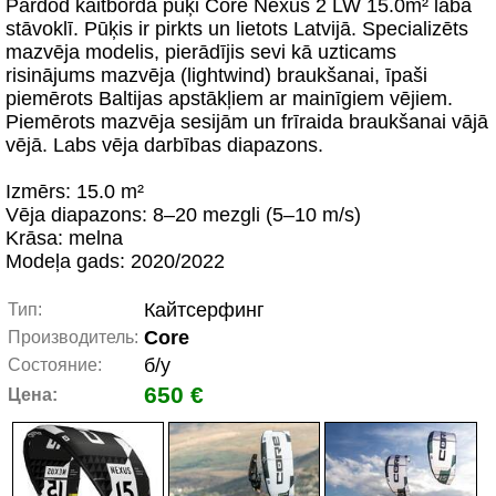
Pārdod kaitborda pūķi Core Nexus 2 LW 15.0m² labā
stāvoklī. Pūķis ir pirkts un lietots Latvijā. Specializēts
mazvēja modelis, pierādījis sevi kā uzticams
risinājums mazvēja (lightwind) braukšanai, īpaši
piemērots Baltijas apstākļiem ar mainīgiem vējiem.
Piemērots mazvēja sesijām un frīraida braukšanai vājā
vējā. Labs vēja darbības diapazons.
Izmērs: 15.0 m²
Vēja diapazons: 8–20 mezgli (5–10 m/s)
Krāsa: melna
Modeļa gads: 2020/2022
Кайтсерфинг
Тип:
Core
Производитель:
б/у
Состояние:
650 €
Цена: