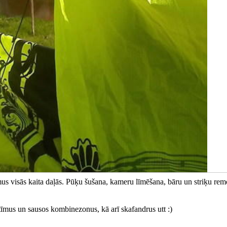
s visās kaita daļās. Pūķu šušana, kameru līmēšana, bāru un striķu rem
īmus un sausos kombinezonus, kā arī skafandrus utt :)