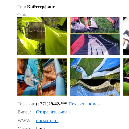
Тип:
Кайтсерфинг
Фото:
Телефон:
(+371)
29-42-***
Показать номер
E-mail:
Отправить e-mail
WWW:
посмотреть
Место:
Рига