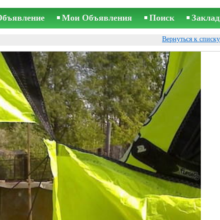
Объявление
Мои Объявления
Поиск
Заклад
Вернуться к списк