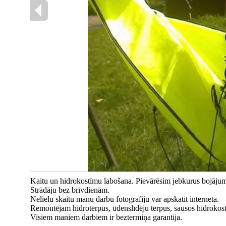
Kaitu un hidrokostīmu labošana. Pievārēsim jebkurus bojājumu
Strādāju bez brīvdienām.
Nelielu skaitu manu darbu fotogrāfiju var apskatīt internetā.
Remontējam hidrotērpus, ūdenslīdēju tērpus, sausos hidrokost
Visiem maniem darbiem ir beztermiņa garantija.