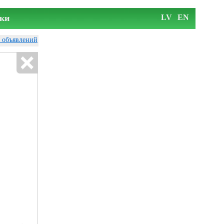
ки
LV
EN
у объявлений