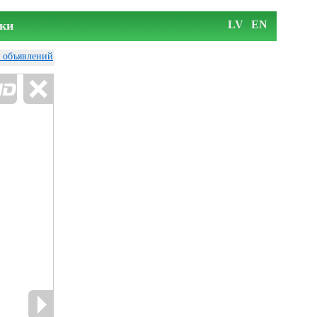
ки
LV
EN
у объявлений