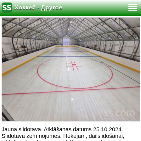
Хоккей - Другое
Jauna slidotava. Atklāšanas datums 25.10.2024.
Slidotava zem nojumes. Hokejam, daiļslidošanai,