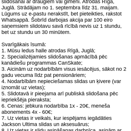
slidošanai ar draugiem vai ģimeni. Atrodas Rīgā,
Juglā. Strādājam no 1. septembra līdz 31. maijam.
Lūgums uz e-pastu nerakstīt, bet pieteikties, rakstot
Whatsappā. Šobrīd darbojas akcija par 100 eiro
saņemsiem slidotavu savā rīcībā nevis uz 1 stundu,
bet uz stundu un 30 minūtem.
Svarīgākais īsumā:
1. Mūsu ledus halle atrodas Rīgā, Juglā;
2. Specializējamies slidošanas apmācībā pēc
kanādiešu programmas CanSkate;
3. Aicinām uz nodarbībām visus iesācējus, sākot no 2
gadu vecuma līdz pat pensionāriem;
4. Nodarbībām nepieciešamas slidas un ķivere (var
iznomāt uz vietas);
5. Slidotavā ir pieejama arī publiskā slidošana pēc
iepriekšēja pieraksta;
6. Cenas: jebkura nodarbība 1x - 20€, meneša
abonements 4x - 60€;
7. Uz vietas ir veikals, kur iespējams iegādāties
Jackson Ultima slidas un aksesuārus;
8. Uz vietas ir slidu asināšanas darbnīca, asinām ar