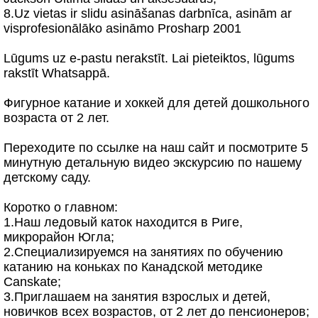
8.Uz vietas ir slidu asināšanas darbnīca, asinām ar
visprofesionālāko asināmo Prosharp 2001
Lūgums uz e-pastu nerakstīt. Lai pieteiktos, lūgums
rakstīt Whatsappā.
Фигурное катание и хоккей для детей дошкольного
возраста от 2 лет.
Переходите по ссылке на наш сайт и посмотрите 5
минутную детальную видео экскурсию по нашему
детскому саду.
Коротко о главном:
1.Наш ледовый каток находится в Риге,
микрорайон Югла;
2.Специализируемся на занятиях по обучению
катанию на коньках по Канадской методике
Canskate;
3.Приглашаем на занятия взрослых и детей,
новичков всеx возрастов, от 2 лет до пенсионеров;