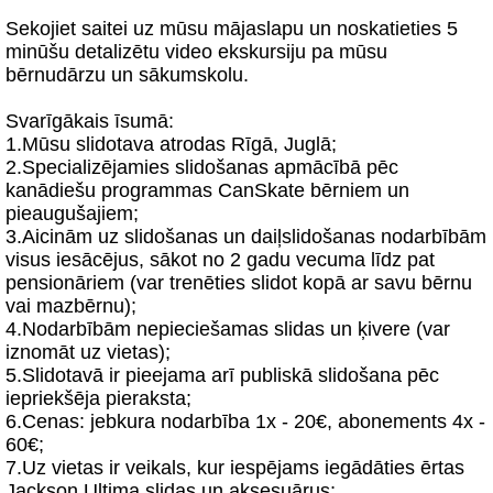
Sekojiet saitei uz mūsu mājaslapu un noskatieties 5
minūšu detalizētu video ekskursiju pa mūsu
bērnudārzu un sākumskolu.
Svarīgākais īsumā:
1.Mūsu slidotava atrodas Rīgā, Juglā;
2.Specializējamies slidošanas apmācībā pēc
kanādiešu programmas CanSkate bērniem un
pieaugušajiem;
3.Aicinām uz slidošanas un daiļslidošanas nodarbībām
visus iesācējus, sākot no 2 gadu vecuma līdz pat
pensionāriem (var trenēties slidot kopā ar savu bērnu
vai mazbērnu);
4.Nodarbībām nepieciešamas slidas un ķivere (var
iznomāt uz vietas);
5.Slidotavā ir pieejama arī publiskā slidošana pēc
iepriekšēja pieraksta;
6.Cenas: jebkura nodarbība 1x - 20€, abonements 4x -
60€;
7.Uz vietas ir veikals, kur iespējams iegādāties ērtas
Jackson Ultima slidas un aksesuārus;