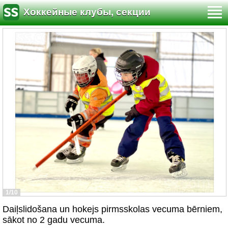
Хоккейные клубы, секции
1/10
Daiļslidošana un hokejs pirmsskolas vecuma bērniem,
sākot no 2 gadu vecuma.