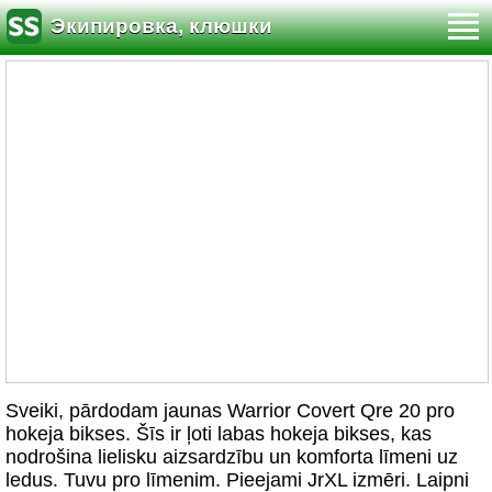
Экипировка, клюшки
Sveiki, pārdodam jaunas Warrior Covert Qre 20 pro
hokeja bikses. Šīs ir ļoti labas hokeja bikses, kas
nodrošina lielisku aizsardzību un komforta līmeni uz
ledus. Tuvu pro līmenim. Pieejami JrXL izmēri. Laipni