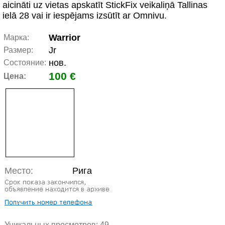
aicināti uz vietas apskatīt StickFix veikaliņā Tallinas
ielā 28 vai ir iespējams izsūtīt ar Omnivu.
Warrior
Марка:
Jr
Размер:
нов.
Состояние:
100 €
Цена:
Место:
Рига
Уникальных просмотров:
49