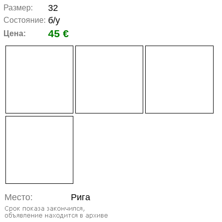
32
Размер:
б/у
Состояние:
45 €
Цена:
Место:
Рига