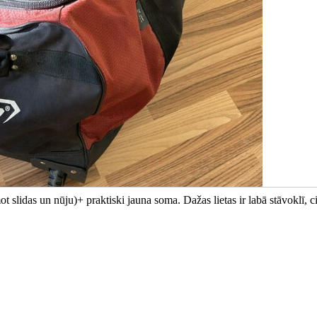
 slidas un nūju)+ praktiski jauna soma. Dažas lietas ir labā stāvoklī, c