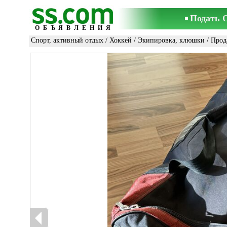
Подать 
ОБЪЯВЛЕНИЯ
Спорт, активный отдых
/
Хоккей
/
Экипировка, клюшки
/ Прод