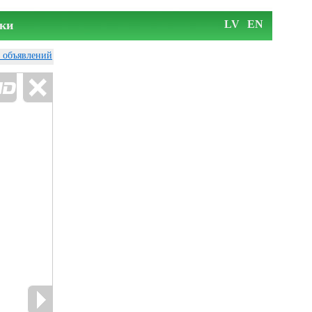
ки
LV
EN
у объявлений