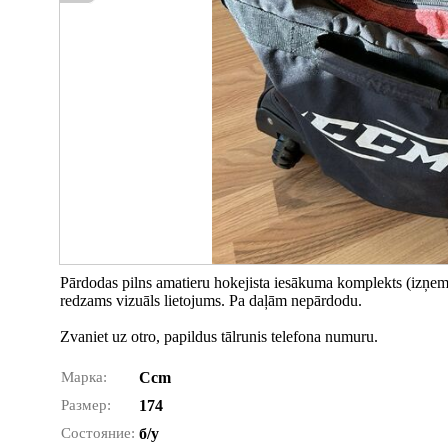
Pārdodas pilns amatieru hokejista iesākuma komplekts (izņemot
redzams vizuāls lietojums. Pa daļām nepārdodu.
Zvaniet uz otro, papildus tālrunis telefona numuru.
Марка:
Ccm
Размер:
174
Состояние:
б/у