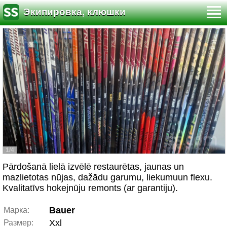
Экипировка, клюшки
1/4
Pārdošanā lielā izvēlē restaurētas, jaunas un
mazlietotas nūjas, dažādu garumu, liekumuun flexu.
Kvalitatīvs hokejnūju remonts (ar garantiju).
Bauer
Марка:
Xxl
Размер: