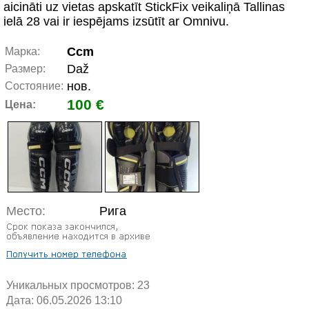
aicināti uz vietas apskatīt StickFix veikaliņā Tallinas
ielā 28 vai ir iespējams izsūtīt ar Omnivu.
Ccm
Марка:
Daž
Размер:
нов.
Состояние:
100 €
Цена:
Место:
Рига
Уникальных просмотров:
23
Дата: 06.05.2026 13:10