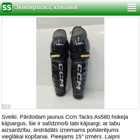
Экипировка, клюшки
1/2
Sveiki. Pārdodam jaunus Ccm Tacks As580 hokeja
kājsargus, šie ir salīdzinoši labi kājsargi, ar labu
aizsardzību. Iestrādāts izņemams polsterējums
vieglākai kopšanai. Pieejams 15" izmērs. Laipni