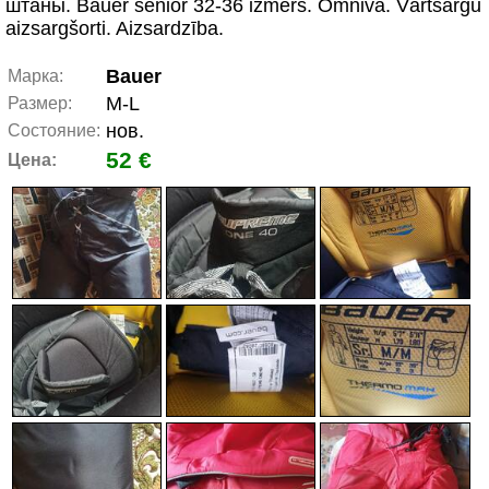
штаны. Bauer senior 32-36 izmērs. Omniva. Vārtsargu
aizsargšorti. Aizsardzība.
Bauer
Марка:
M-L
Размер:
нов.
Состояние:
52 €
Цена: