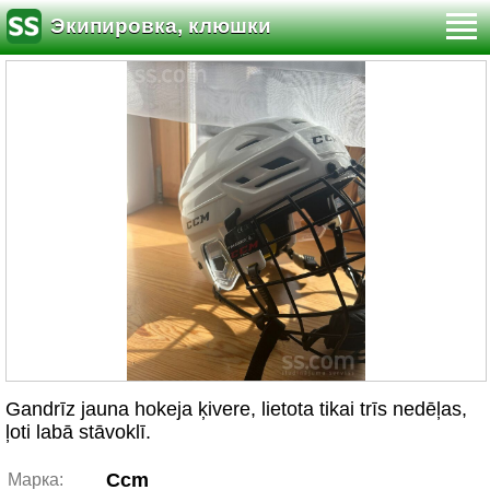
Экипировка, клюшки
Gandrīz jauna hokeja ķivere, lietota tikai trīs nedēļas,
ļoti labā stāvoklī.
Ccm
Марка: