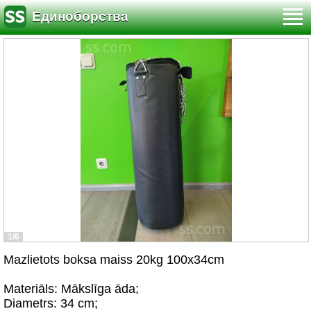
Единоборства
1/6
Mazlietots boksa maiss 20kg 100x34cm
Materiāls: Mākslīga āda;
Diametrs: 34 cm;