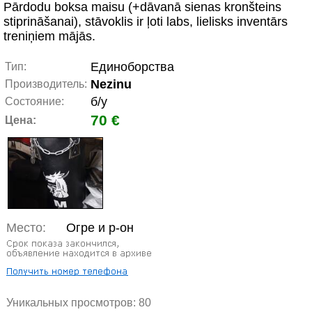
Pārdodu boksa maisu (+dāvanā sienas kronšteins
stiprināšanai), stāvoklis ir ļoti labs, lielisks inventārs
treniņiem mājās.
Единоборства
Тип:
Nezinu
Производитель:
б/у
Состояние:
70 €
Цена:
Место:
Огре и р-он
Уникальных просмотров:
80