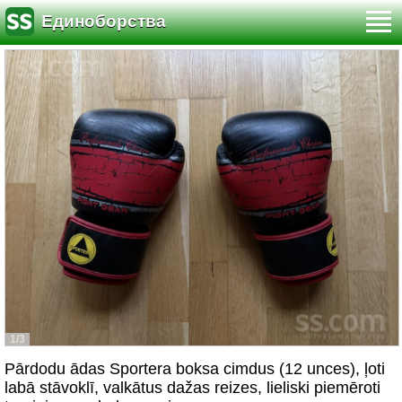
Единоборства
1/3
Pārdodu ādas Sportera boksa cimdus (12 unces), ļoti
labā stāvoklī, valkātus dažas reizes, lieliski piemēroti