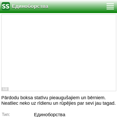
Единоборства
1/2
Pārdodu boksa statīvu pieaugušajiem un bērniem.
Neatliec neko uz rīdienu un rūpējies par sevi jau tagad.
Единоборства
Тип: