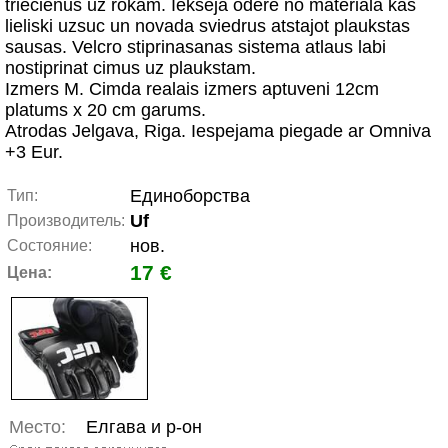
triecienus uz rokam. Iekseja odere no materiala kas
lieliski uzsuc un novada sviedrus atstajot plaukstas
sausas. Velcro stiprinasanas sistema atlaus labi
nostiprinat cimus uz plaukstam.
Izmers M. Cimda realais izmers aptuveni 12cm
platums x 20 cm garums.
Atrodas Jelgava, Riga. Iespejama piegade ar Omniva
+3 Eur.
Единоборства
Тип:
Uf
Производитель:
нов.
Состояние:
17 €
Цена:
Место:
Елгава и р-он