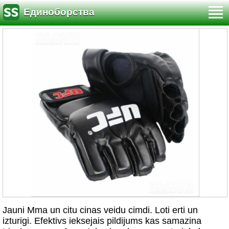
Единоборства
Jauni Mma un citu cinas veidu cimdi. Loti erti un
izturigi. Efektivs ieksejais pildijums kas samazina