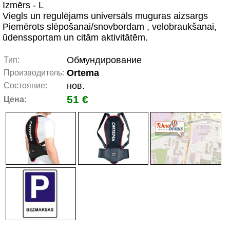
Izmērs - L
Viegls un regulējams universāls muguras aizsargs
Piemērots slēpošanai/snovbordam , velobraukšanai,
ūdenssportam un citām aktivitātēm.
Обмундирование
Тип:
Ortema
Производитель:
нов.
Состояние:
51 €
Цена: