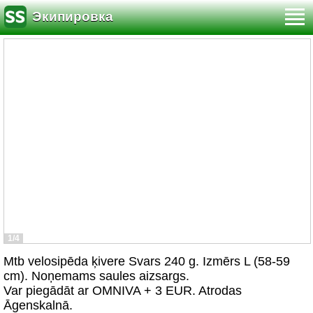
Экипировка
1/4
Mtb velosipēda ķivere Svars 240 g. Izmērs L (58-59
cm). Noņemams saules aizsargs.
Var piegādāt ar OMNIVA + 3 EUR. Atrodas
Āgenskalnā.