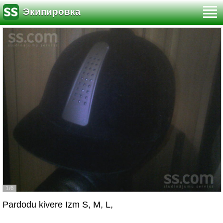
Экипировка
1/6
Pardodu kivere Izm S, M, L,