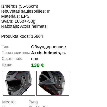
Izmērs:s (55-56cm)
Iebuvētas saulesbrilles: Ir
Materiāls: EPS
Svars: 1650+-50g
Ražotājs: Axxis helmets
Produkta kods: 15664
Обмундирование
Тип:
Axxis helmets, s.
Производитель:
нов.
Состояние:
139 €
Цена:
Место:
Рига