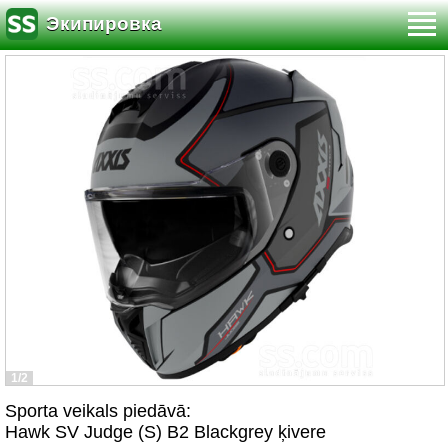
Экипировка
1/2
Sporta veikals piedāvā:
Hawk SV Judge (S) B2 Blackgrey ķivere