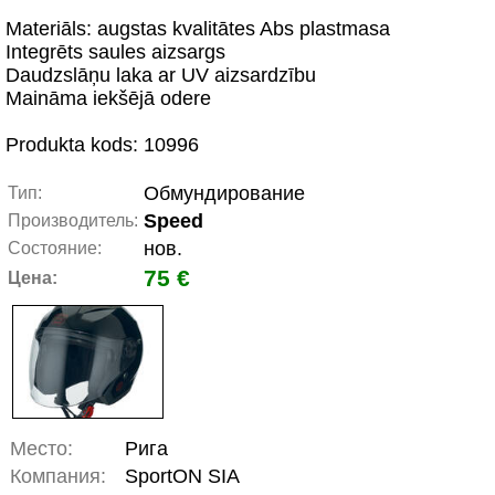
Materiāls: augstas kvalitātes Abs plastmasa
Integrēts saules aizsargs
Daudzslāņu laka ar UV aizsardzību
Maināma iekšējā odere
Produkta kods: 10996
Обмундирование
Тип:
Speed
Производитель:
нов.
Состояние:
75 €
Цена:
Место:
Рига
Компания:
SportON SIA