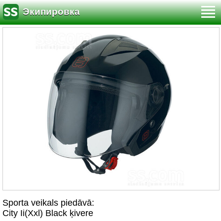
Экипировка
Sporta veikals piedāvā:
City Ii(Xxl) Black ķivere